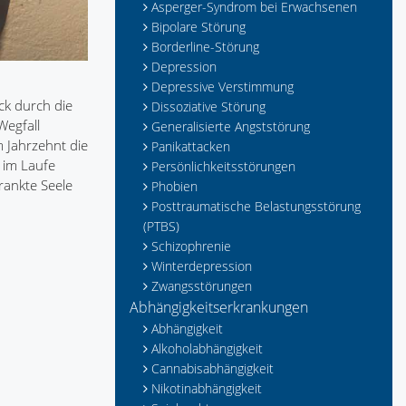
Asperger-Syndrom bei Erwachsenen
Bipolare Störung
Borderline-Störung
Depression
Depressive Verstimmung
ck durch die
Dissoziative Störung
Wegfall
Generalisierte Angststörung
 Jahrzehnt die
Panikattacken
 im Laufe
Persönlichkeitsstörungen
rankte Seele
Phobien
Posttraumatische Belastungsstörung
(PTBS)
Schizophrenie
Winterdepression
Zwangsstörungen
Abhängigkeitserkrankungen
Abhängigkeit
Alkoholabhängigkeit
Cannabisabhängigkeit
Nikotinabhängigkeit